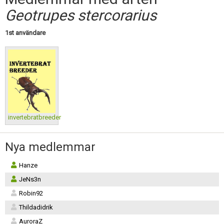
Skapa konto
Geotrupes stercorarius
1st användare
invertebratbreeder
Nya medlemmar
Hanze
JeNs3n
Robin92
Thildadidrik
AuroraZ