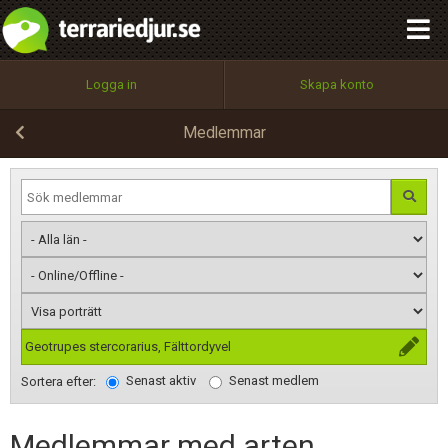
integritetspolicy
OK
Utför
Namn:
Begär nytt lösenord
Logga in
Skapa konto
Tillbaka till förstasidan
100%
Epost:
Medlemmar
Användarnamn:
Lösenord:
Geotrupes stercorarius, Fälttordyvel
Senast aktiv
Senast medlem
Privacy Policy
Sortera efter:
Terms of Service
Medlemmar med arten