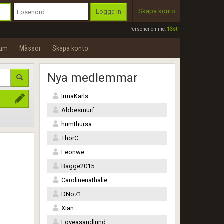
Skapa konto
Logga in
Personer online:
13st
rum
Mässor
Skapa konto
Nya medlemmar
IrmaKarls
Abbesmurf
hrimthursa
ThorC
Feonwe
Bagge2015
Carolinenathalie
DNo71
Xian
Loveasandlund