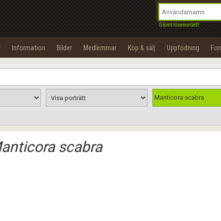
integritetspolicy
OK
Utför
Namn:
Begär nytt lösenord
Glömt lösenordet?
Tillbaka till förstasidan
Epost:
r
Information
Bilder
Medlemmar
Köp & sälj
Uppfödning
Fo
100%
Användarnamn:
Lösenord:
Manticora scabra
Privacy Policy
Terms of Service
anticora scabra
Skapa konto