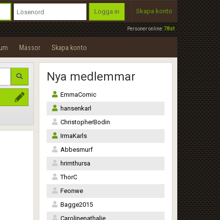
Skapa konto
Logga in
Personer online:
78st
rum
Mässor
Skapa konto
Nya medlemmar
EmmaComic
hansenkarl
ChristopherBodin
IrmaKarls
Abbesmurf
hrimthursa
ThorC
Feonwe
Bagge2015
Carolinenathalie