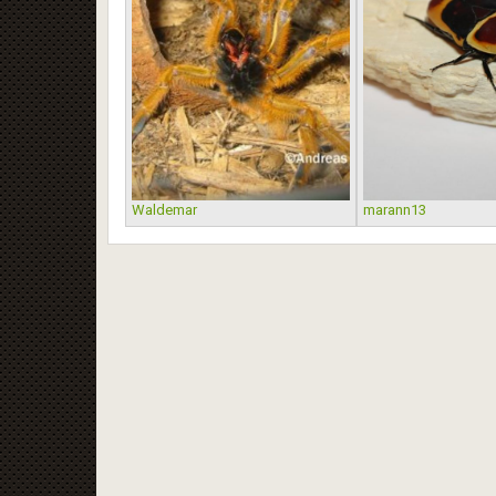
Waldemar
marann13