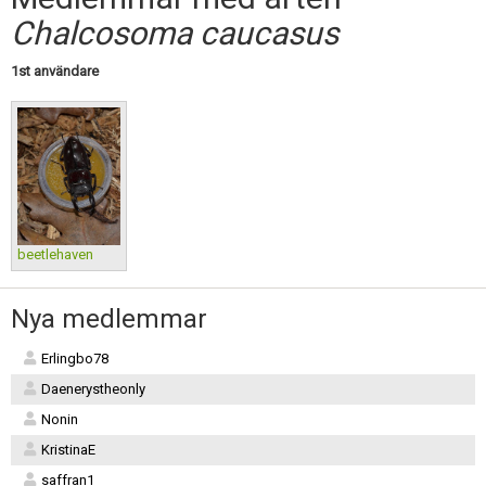
Skapa konto
Chalcosoma caucasus
1st användare
beetlehaven
Nya medlemmar
Erlingbo78
Daenerystheonly
Nonin
KristinaE
saffran1