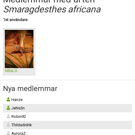
Skapa konto
Smaragdesthes africana
1st användare
NillaLG
Nya medlemmar
Hanze
JeNs3n
Robin92
Thildadidrik
AuroraZ