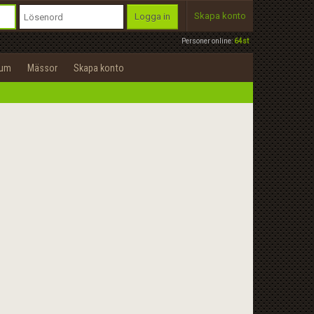
Skapa konto
Logga in
Personer online:
64st
rum
Mässor
Skapa konto