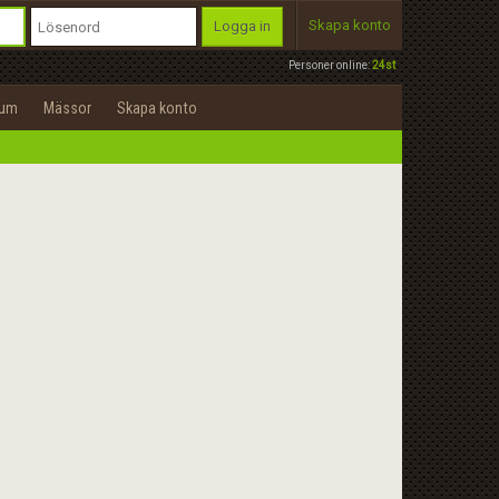
Skapa konto
Logga in
Personer online:
24st
rum
Mässor
Skapa konto