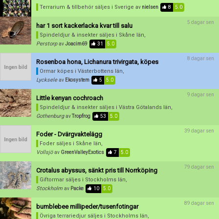
Skapa konto
Terrarium & tillbehör säljes
i Sverige
av
nielsen
8
5.0
5 dagar sen
har 1 sort kackerlacka kvar till salu
Spindeldjur & insekter säljes
i Skåne län,
Perstorp
av
Joacim69
31
5.0
8 dagar sen
Rosenboa hona, Lichanura trivirgata, köpes
Ormar köpes
i Västerbottens län,
Lycksele
av
Ekosystem
5
5.0
9 dagar sen
Little kenyan cochroach
Spindeldjur & insekter säljes
i Västra Götalands län,
Gothenburg
av
Tropfrog
53
5.0
39 dagar sen
Foder - Dvärgvaktelägg
Foder säljes
i Skåne län,
Vollsjö
av
GreenValleyExotics
7
5.0
79 dagar sen
Crotalus abyssus, sänkt pris till Norrköping
Giftormar säljes
i Stockholms län,
Stockholm
av
Packe
10
5.0
89 dagar sen
bumblebee millipeder/tusenfotingar
Övriga terrariedjur säljes
i Stockholms län,