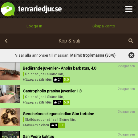
integritetspolicy
OK
Utför
Namn:
Namn:
Begär nytt lösenord
Alla
Positiva
Negativa
Logga in
Skapa konto
Tillbaka till förstasidan
Beskrivning:
100%
Epost:
Köp & sälj
Spara
Avbryt
Spara ändringar
Visar alla annonser till mässan:
Malmö tropikmässa (30/8)
Användarnamn:
2 dagar sen
Bedårande juveniler - Anolis barbatus, 4.0
Betygsätt
Ödlor säljes
i Skåne län,
Häljarp
av
extendus
24
5.0
2 dagar sen
Gastropholis prasina juveniler 1.3
Lösenord:
Ödlor säljes
i Skåne län,
Häljarp
av
extendus
24
5.0
3 dagar sen
Geochelone elegans Indian Star tortoise
Privacy Policy
Sköldpaddor säljes
i Skåne län,
Terms of Service
Malmö
av
nielsen
8
5.0
3 dagar sen
San Pedro kaktus