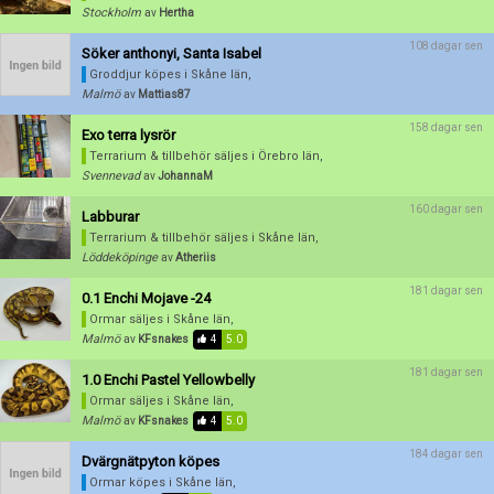
Stockholm
av
Hertha
108 dagar sen
Söker anthonyi, Santa Isabel
Groddjur köpes
i Skåne län,
Malmö
av
Mattias87
Förnya annons
Kan förnyas om
158 dagar sen
Exo terra lysrör
Terrarium & tillbehör säljes
i Örebro län,
Aktivera annons
Svennevad
av
JohannaM
Inaktivera annons
160 dagar sen
Labburar
Terrarium & tillbehör säljes
i Skåne län,
Radera annons
Löddeköpinge
av
Atheriis
Redigera annons
181 dagar sen
0.1 Enchi Mojave -24
Ormar säljes
i Skåne län,
Malmö
av
KFsnakes
4
5.0
181 dagar sen
1.0 Enchi Pastel Yellowbelly
Ormar säljes
i Skåne län,
Malmö
av
KFsnakes
4
5.0
184 dagar sen
Dvärgnätpyton köpes
Ormar köpes
i Skåne län,