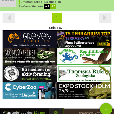
Giftormar säljes
i Dalarnas län,
Venjan
av
Westman
9
5.0
1
Sida 1 av 1
Vi använder cookies.
Läs mer
OK
Copyright © Terrariedjur.se