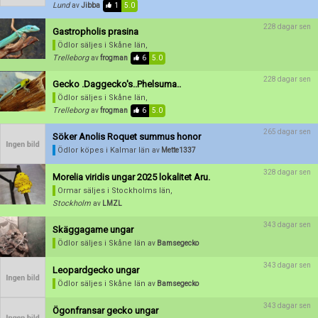
Lund
av
Jibba
1
5.0
228 dagar sen
Gastropholis prasina
Ödlor säljes
i Skåne län,
Trelleborg
av
frogman
6
5.0
228 dagar sen
Gecko .Daggecko's..Phelsuma..
Ödlor säljes
i Skåne län,
Trelleborg
av
frogman
6
5.0
265 dagar sen
Söker Anolis Roquet summus honor
Ödlor köpes
i Kalmar län
av
Mette1337
328 dagar sen
Morelia viridis ungar 2025 lokalitet Aru.
Ormar säljes
i Stockholms län,
Stockholm
av
LMZL
343 dagar sen
Skäggagame ungar
Ödlor säljes
i Skåne län
av
Bamsegecko
343 dagar sen
Leopardgecko ungar
Ödlor säljes
i Skåne län
av
Bamsegecko
343 dagar sen
Ögonfransar gecko ungar