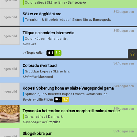
Ödlor säljes
i Skåne län
av
Bamsegecko
343 dagar sen
Söker en äggkläckare
Terrarium & tillbehör köpes
i Skåne län
av
Bamsegecko
345 dagar sen
Tiliqua scincoides intermedia
Ödlor köpes
i Hallands län,
Genevad
av
TropiskaRum
1
5.0
347 dagar sen
Colorado river toad
Groddjur köpes
i Skåne län,
Malmö
av
Manneced
348 dagar sen
Köpes! Söker ung hona av släkte Vargspindel gärna
Spindeldjur & insekter köpes
i Västra Götalands län,
Borås
av
LillisFriden
4
3.7
349 dagar sen
Trynsnoka heterodon nasicus morphs til malmø messe
Ormar säljes
i Danmark,
Copenhagen
av
Crreptiles
353 dagar sen
Skogskobra par