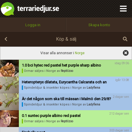
integritetspolicy
OK
Utför
Namn:
Namn:
Begär nytt lösenord
Alla
Positiva
Negativa
Logga in
Skapa konto
Tillbaka till förstasidan
Beskrivning:
100%
Epost:
Köp & sälj
Spara
Avbryt
Spara ändringar
Visar alla annonser i
Norge
Användarnamn:
idag 09:06
1.0 bci hytec red pastel het purple sharp albino
Betygsätt
Ormar säljes
i Norge
av
Reptilzoo
igår 13:08
Heteropteryx dilatata, Eurycantha Calcarata och an
Förnya annons
Kan förnyas om
Spindeldjur & insekter köpes
i Norge
av
Ladyfiena
Lösenord:
2 dagar sen
Aktivera annons
Är det någon som ska till mässan i Malmö den 29/8?
Spindeldjur & insekter köpes
i Norge
av
Ladyfiena
Inaktivera annons
Privacy Policy
212 dagar sen
0.1 suntec purple albino red pastel
Terms of Service
Radera annons
Ormar säljes
i Norge
av
Reptilzoo
Redigera annons
303 dagar sen