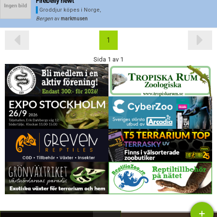
Skapa konto
Firebelly newt
Groddjur köpes
i Norge,
Bergen
av
markmusen
1
Sida 1 av 1