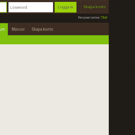
Skapa konto
Logga in
Personer online:
73st
rum
Mässor
Skapa konto