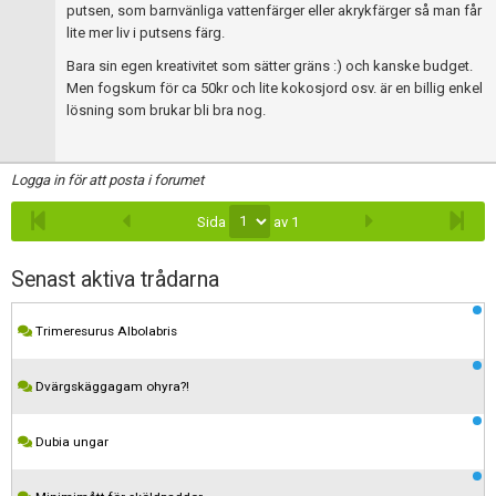
putsen, som barnvänliga vattenfärger eller akrykfärger så man får
lite mer liv i putsens färg.
Bara sin egen kreativitet som sätter gräns :) och kanske budget.
Men fogskum för ca 50kr och lite kokosjord osv. är en billig enkel
lösning som brukar bli bra nog.
Logga in för att posta i forumet
Sida
av 1
Senast aktiva trådarna
Trimeresurus Albolabris
Dvärgskäggagam ohyra?!
Dubia ungar