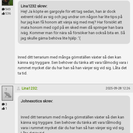
Skapa konto
Lina1232 skrev:
949
Hej! Ja köpte en gargoyle för ett tag sedan, han är dock
536
extremt rädd av sig och jag undrar om någon har lite tips på
hur jag kan få honom att vänja sig med mej? Har försökt att
mata honom med cgd på en sked men då springer han bara
iväg. Kommer man för nära så försöker han också bita en. Så
jag skulle gärna behöva lite hjälp :'(
Inred ditt terrarium med många gömställen växter så den kan
känna sig tryggare. Sen behöver du tänka att vara tålmodig vara i
rummet mycket där du har han så han vänjer sig vid sig. Låta det
ta tid.
Lina1232
:
2025-09-28 12:26
Johnexotics skrev:
3
1
Inred ditt terrarium med många gömställen växter så den kan
känna sig tryggare. Sen behöver du tänka att vara tålmodig
vara i rummet mycket där du har han så han vänjer sig vid sig.