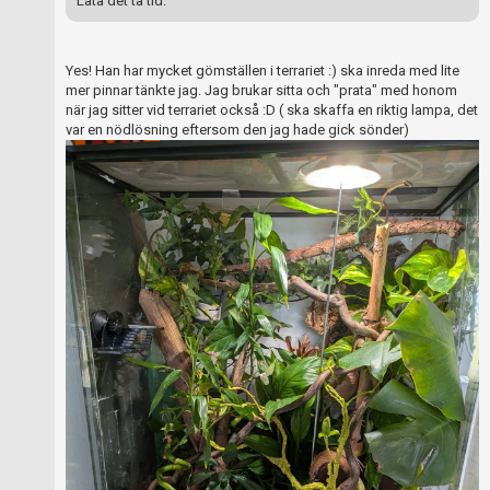
Låta det ta tid.
Yes! Han har mycket gömställen i terrariet :) ska inreda med lite
mer pinnar tänkte jag. Jag brukar sitta och "prata" med honom
när jag sitter vid terrariet också :D ( ska skaffa en riktig lampa, det
var en nödlösning eftersom den jag hade gick sönder)