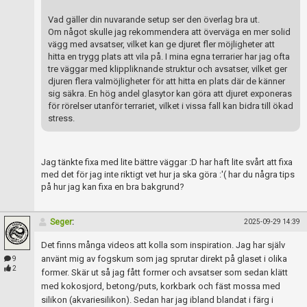
Vad gäller din nuvarande setup ser den överlag bra ut.
Om något skulle jag rekommendera att överväga en mer solid
vägg med avsatser, vilket kan ge djuret fler möjligheter att
hitta en trygg plats att vila på. I mina egna terrarier har jag ofta
tre väggar med klippliknande struktur och avsatser, vilket ger
djuren flera valmöjligheter för att hitta en plats där de känner
sig säkra. En hög andel glasytor kan göra att djuret exponeras
för rörelser utanför terrariet, vilket i vissa fall kan bidra till ökad
stress.
Jag tänkte fixa med lite bättre väggar :D har haft lite svårt att fixa
med det för jag inte riktigt vet hur ja ska göra :'( har du några tips
på hur jag kan fixa en bra bakgrund?
Seger
:
2025-09-29 14:39
Det finns många videos att kolla som inspiration. Jag har själv
använt mig av fogskum som jag sprutar direkt på glaset i olika
9
2
former. Skär ut så jag fått former och avsatser som sedan klätt
med kokosjord, betong/puts, korkbark och fäst mossa med
silikon (akvariesilikon). Sedan har jag ibland blandat i färg i