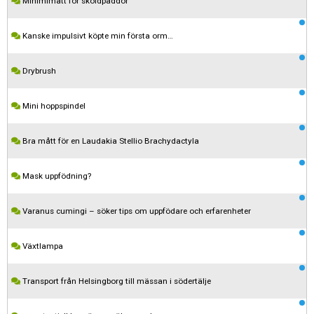
Minimimått för sköldpaddor
Kanske impulsivt köpte min första orm…
Drybrush
Mini hoppspindel
Bra mått för en Laudakia Stellio Brachydactyla
Mask uppfödning?
Varanus cumingi – söker tips om uppfödare och erfarenheter
Växtlampa
Transport från Helsingborg till mässan i södertälje
Kom ihåg att följa terrariedjur.se's regler när du postar i forumet.