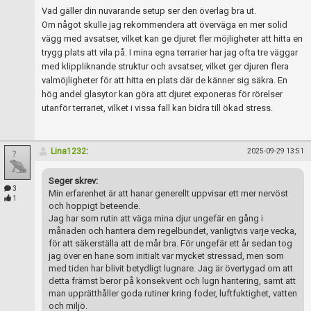
Vad gäller din nuvarande setup ser den överlag bra ut.
Om något skulle jag rekommendera att överväga en mer solid
vägg med avsatser, vilket kan ge djuret fler möjligheter att hitta en
trygg plats att vila på. I mina egna terrarier har jag ofta tre väggar
med klippliknande struktur och avsatser, vilket ger djuren flera
valmöjligheter för att hitta en plats där de känner sig säkra. En
hög andel glasytor kan göra att djuret exponeras för rörelser
utanför terrariet, vilket i vissa fall kan bidra till ökad stress.
Lina1232
:
2025-09-29 13:51
Seger skrev:
3
Min erfarenhet är att hanar generellt uppvisar ett mer nervöst
1
och hoppigt beteende.
Jag har som rutin att väga mina djur ungefär en gång i
månaden och hantera dem regelbundet, vanligtvis varje vecka,
för att säkerställa att de mår bra. För ungefär ett år sedan tog
jag över en hane som initialt var mycket stressad, men som
med tiden har blivit betydligt lugnare. Jag är övertygad om att
detta främst beror på konsekvent och lugn hantering, samt att
man upprätthåller goda rutiner kring foder, luftfuktighet, vatten
och miljö.