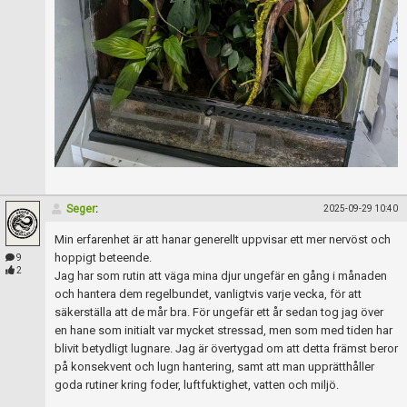
Seger
:
2025-09-29 10:40
Min erfarenhet är att hanar generellt uppvisar ett mer nervöst och
hoppigt beteende.
9
2
Jag har som rutin att väga mina djur ungefär en gång i månaden
och hantera dem regelbundet, vanligtvis varje vecka, för att
säkerställa att de mår bra. För ungefär ett år sedan tog jag över
en hane som initialt var mycket stressad, men som med tiden har
blivit betydligt lugnare. Jag är övertygad om att detta främst beror
på konsekvent och lugn hantering, samt att man upprätthåller
goda rutiner kring foder, luftfuktighet, vatten och miljö.