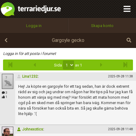
integritetspolicy
OK
Utför
Namn:
Begär nytt lösenord
Logga in
Skapa konto
Tillbaka till förstasidan
100%
Epost:
Gargoyle gecko
Infoga
Logga in för att posta i forumet
Sida
av 1
Användarnamn:
Lina1232
:
2025-09-28 11:38
Hej! Ja köpte en gargoyle för ett tag sedan, han är dock extremt
Lösenord:
rädd av sig och jag undrar om någon har lite tips på hur jag kan få
3
honom att vänja sig med mej? Har försökt att mata honom med
1
cgd på en sked men då springer han bara iväg. Kommer man för
nära så försöker han också bita en. Så jag skulle gärna behöva
lite hjälp :'(
Privacy Policy
Terms of Service
Johnexotics
:
2025-09-28 11:48