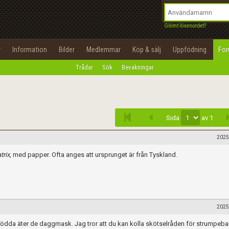
integritetspolicy
OK
Utför
Namn:
Begär nytt lösenord
Glömt lösenordet?
Tillbaka till förstasidan
Epost:
r
Information
Bilder
Medlemmar
Köp & sälj
Uppfödning
Fo
100%
Trådar
Sök
Bevakningar
Infoga
Användarnamn:
Lösenord:
Sida
av 1
Privacy Policy
Terms of Service
2025
trix
, med papper. Ofta anges att ursprunget är från Tyskland.
Skapa konto
2025
 Nyfödda äter de daggmask. Jag tror att du kan kolla skötselråden för strumpe