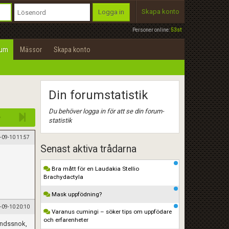
Skapa konto
Logga in
Personer online:
53st
rum
Mässor
Skapa konto
Din forumstatistik
Du behöver logga in för att se din forum-
statistik
-09-10 11:57
Senast aktiva trådarna
Bra mått för en Laudakia Stellio
Brachydactyla
Mask uppfödning?
-09-10 20:10
Varanus cumingi – söker tips om uppfödare
och erfarenheter
bandssnok,