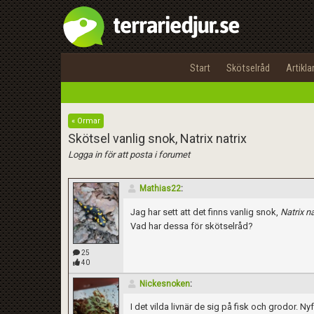
Start
Skötselråd
Artikla
« Ormar
Skötsel vanlig snok, Natrix natrix
Logga in för att posta i forumet
Mathias22
:
Jag har sett att det finns vanlig snok,
Natrix na
Vad har dessa för skötselråd?
25
40
Nickesnoken
:
I det vilda livnär de sig på fisk och grodor.