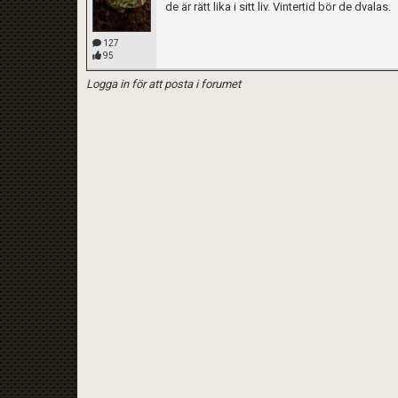
de är rätt lika i sitt liv. Vintertid bör de dvalas.
127
95
Logga in för att posta i forumet
Kom ihåg att följa terrariedjur.se's regler 