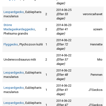
dagar)
2014-06-25
Leopardgecko
, Eublepharis
2
(Efter 55
veronicaihavet
macularius
dagar)
Större
2014-06-23
Madagaskardaggecko
,
2
(Efter 41
azeam
Phelsuma grandis
dagar)
2014-06-22
Flyggecko
, Ptychozoon kuhli
1
(Efter 72
Henriette
dagar)
2014-06-22
Underwoodisaurus milii
2
(Efter 57
Mio
dagar)
2014-06-22
Leopardgecko
, Eublepharis
1
(Efter 48
Pemmen
macularius
dagar)
2014-06-22
Leopardgecko
, Eublepharis
1
(Efter 41
JTGeckos
macularius
dagar)
2014-06-22
Leopardgecko
, Eublepharis
1
(Efter 47
JTGeckos