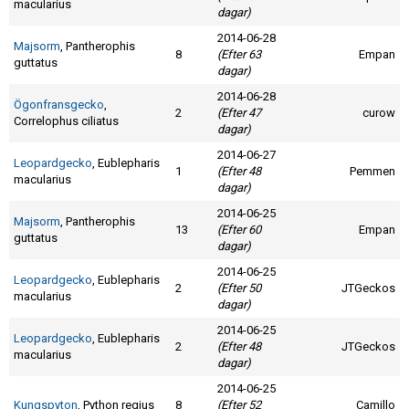
macularius
dagar)
2014-06-28
Majsorm
, Pantherophis
8
(Efter 63
Empan
guttatus
dagar)
2014-06-28
Ögonfransgecko
,
2
(Efter 47
curow
Correlophus ciliatus
dagar)
2014-06-27
Leopardgecko
, Eublepharis
1
(Efter 48
Pemmen
macularius
dagar)
2014-06-25
Majsorm
, Pantherophis
13
(Efter 60
Empan
guttatus
dagar)
2014-06-25
Leopardgecko
, Eublepharis
2
(Efter 50
JTGeckos
macularius
dagar)
2014-06-25
Leopardgecko
, Eublepharis
2
(Efter 48
JTGeckos
macularius
dagar)
2014-06-25
Kungspyton
, Python regius
8
(Efter 52
Camillo