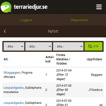
integritetspolicy
OK
Utför
Namn:
Begär nytt lösenord
Logga in
Skapa konto
Tillbaka till förstasidan
100%
Epost:
Nyfött
SÖK
Användarnamn:
Första
Antal i
Art:
kläcktes /
Uppfödare:
kull:
föddes:
2014-07-04
Lösenord:
Skäggagam
, Pogona
1
(Efter 72
Byggarn
vitticeps
dagar)
2014-07-03
Leopardgecko
, Eublepharis
2
(Efter 50
JTGeckos
Privacy Policy
macularius
dagar)
Terms of Service
2014-07-03
Leopardgecko
, Eublepharis
2
(Efter 51
jsl