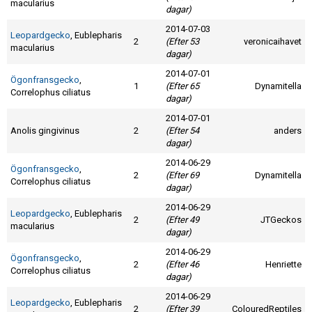
Skapa konto
macularius
dagar)
2014-07-03
Leopardgecko
, Eublepharis
2
(Efter 53
veronicaihavet
macularius
dagar)
2014-07-01
Ögonfransgecko
,
1
(Efter 65
Dynamitella
Correlophus ciliatus
dagar)
2014-07-01
Anolis gingivinus
2
(Efter 54
anders
dagar)
2014-06-29
Ögonfransgecko
,
2
(Efter 69
Dynamitella
Correlophus ciliatus
dagar)
2014-06-29
Leopardgecko
, Eublepharis
2
(Efter 49
JTGeckos
macularius
dagar)
2014-06-29
Ögonfransgecko
,
2
(Efter 46
Henriette
Correlophus ciliatus
dagar)
2014-06-29
Leopardgecko
, Eublepharis
2
(Efter 39
ColouredReptiles