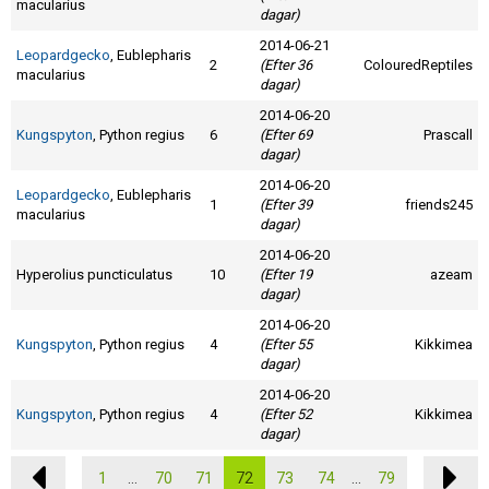
macularius
dagar)
2014-06-21
Leopardgecko
, Eublepharis
2
(Efter 36
ColouredReptiles
macularius
dagar)
2014-06-20
Kungspyton
, Python regius
6
(Efter 69
Prascall
dagar)
2014-06-20
Leopardgecko
, Eublepharis
1
(Efter 39
friends245
macularius
dagar)
2014-06-20
Hyperolius puncticulatus
10
(Efter 19
azeam
dagar)
2014-06-20
Kungspyton
, Python regius
4
(Efter 55
Kikkimea
dagar)
2014-06-20
Kungspyton
, Python regius
4
(Efter 52
Kikkimea
dagar)
1
...
70
71
72
73
74
...
79