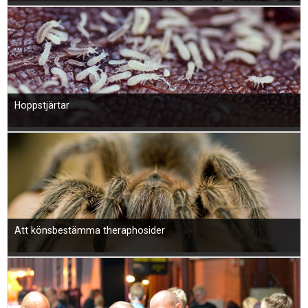
Hoppstjärtar
Att könsbestämma theraphosider