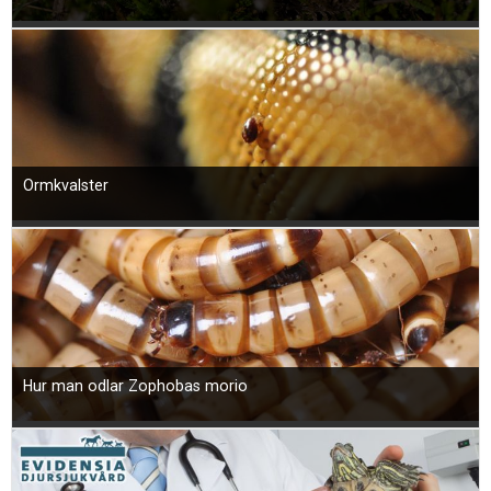
Ormkvalster
Hur man odlar Zophobas morio