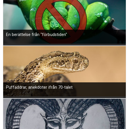
En berättelse från "förbudstiden"
Puffaddrar, anekdoter ifrån 70-talet