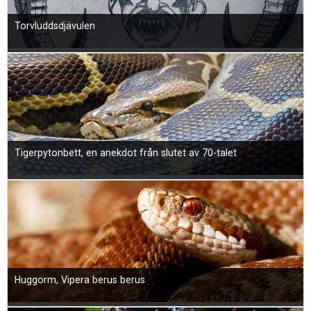
Torvluddsdjävulen
Tigerpytonbett, en anekdot från slutet av 70-talet
Huggorm, Vipera berus berus