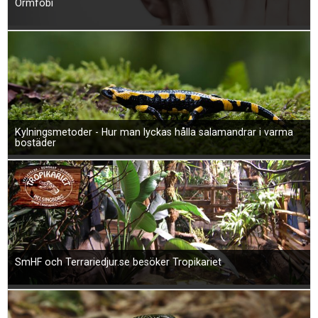
Ormfobi
Kylningsmetoder - Hur man lyckas hålla salamandrar i varma
bostäder
SmHF och Terrariedjur.se besöker Tropikariet