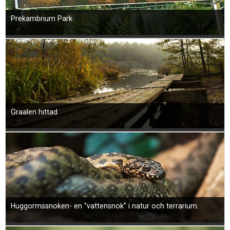
Prekambrium Park
Graalen hittad
Huggormssnoken- en "vattensnok" i natur och terrarium.